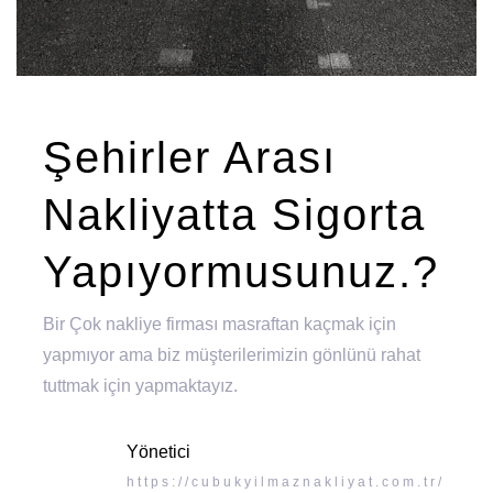
Şehirler Arası
Nakliyatta Sigorta
Yapıyormusunuz.?
Bir Çok nakliye firması masraftan kaçmak için
yapmıyor ama biz müşterilerimizin gönlünü rahat
tuttmak için yapmaktayız.
Yönetici
https://cubukyilmaznakliyat.com.tr/