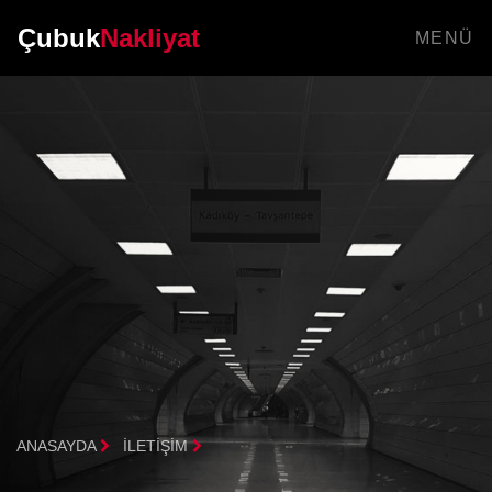
Çubuk
Nakliyat
MENÜ
ANASAYDA
İLETIŞIM